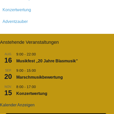
Konzertwertung
Adventzauber
Anstehende Veranstaltungen
9:00
-
22:00
AUG.
16
Musikfest „20 Jahre Blasmusik“
9:00
-
15:00
SEP.
20
Marschmusikbewertung
8:00
-
17:00
NOV.
15
Konzertwertung
Kalender Anzeigen