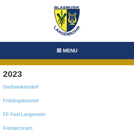
Skip
to
content
MENU
2023
Großweikersdorf
Frühlingskonzert
FF-Fest Langenrohr
Fronleichnam