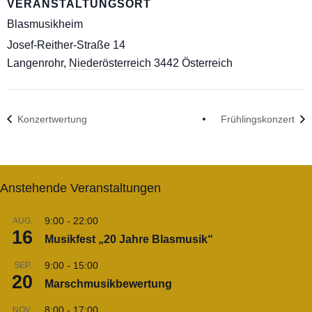
VERANSTALTUNGSORT
Blasmusikheim
Josef-Reither-Straße 14
Langenrohr
,
Niederösterreich
3442
Österreich
Konzertwertung
Frühlingskonzert
Anstehende Veranstaltungen
9:00
-
22:00
AUG.
16
Musikfest „20 Jahre Blasmusik“
9:00
-
15:00
SEP.
20
Marschmusikbewertung
8:00
-
17:00
NOV.