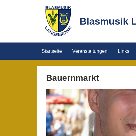
Skip
to
Blasmusik 
content
Startseite
Veranstaltungen
Links
Bauernmarkt