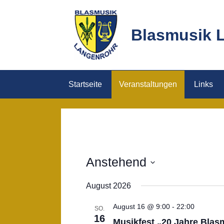
Skip
to
Blasmusik 
content
Startseite
Veranstaltungen
Links
Anstehend
Datum
August 2026
wählen.
August 16 @ 9:00
-
22:00
SO.
16
Musikfest „20 Jahre Blas