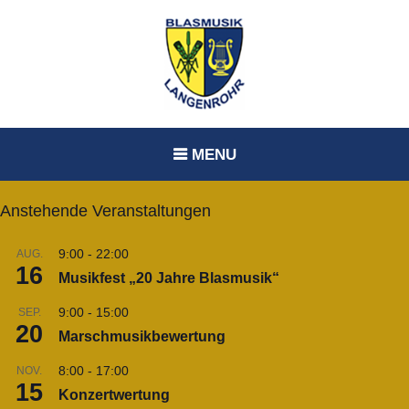
Skip
to
content
MENU
Anstehende Veranstaltungen
9:00
-
22:00
AUG.
16
Musikfest „20 Jahre Blasmusik“
9:00
-
15:00
SEP.
20
Marschmusikbewertung
8:00
-
17:00
NOV.
15
Konzertwertung