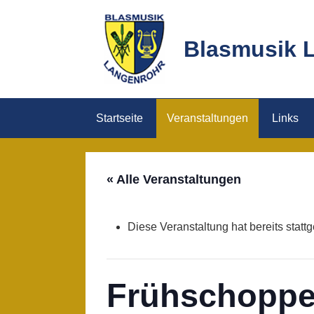
Skip
to
Blasmusik 
content
Startseite
Veranstaltungen
Links
« Alle Veranstaltungen
Diese Veranstaltung hat bereits statt
Frühschoppe