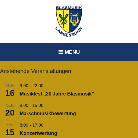
Skip
to
content
MENU
Anstehende Veranstaltungen
9:00
-
22:00
AUG.
16
Musikfest „20 Jahre Blasmusik“
9:00
-
15:00
SEP.
20
Marschmusikbewertung
8:00
-
17:00
NOV.
15
Konzertwertung